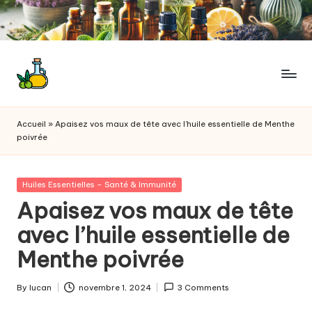
Skip
to
content
M
Votre
guide
o
Accueil
»
Apaisez vos maux de tête avec l’huile essentielle de Menthe
bien-
poivrée
n
être
à
h
travers
Posted
Huiles Essentielles – Santé & Immunité
ui
les
in
Apaisez vos maux de tête
huiles
le
avec l’huile essentielle de
essentielles
e
Menthe poivrée
s
s
By
lucan
novembre 1, 2024
3 Comments
Posted
by