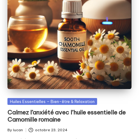
e
n
ti
el
le
Posted
Huiles Essentielles – Bien-être & Relaxation
in
Calmez l’anxiété avec l’huile essentielle de
Camomille romaine
By
lucan
octobre 23, 2024
Posted