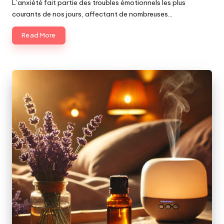
by
L’anxiété fait partie des troubles émotionnels les plus
courants de nos jours, affectant de nombreuses…
Read More