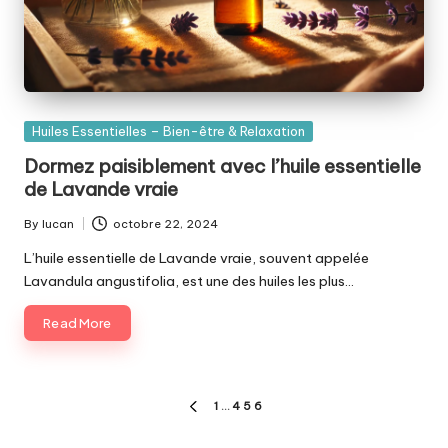
Posted
Huiles Essentielles – Bien-être & Relaxation
in
Dormez paisiblement avec l’huile essentielle
de Lavande vraie
By
lucan
octobre 22, 2024
Posted
by
L’huile essentielle de Lavande vraie, souvent appelée
Lavandula angustifolia, est une des huiles les plus…
Read More
Pagination
1
…
4
5
6
PREVIOUS
des
PAGE