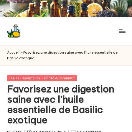
Skip
to
content
M
Votre
guide
o
Accueil
»
Favorisez une digestion saine avec l’huile essentielle de
bien-
Basilic exotique
n
être
à
h
travers
Posted
Huiles Essentielles – Santé & Immunité
ui
les
in
Favorisez une digestion
huiles
le
saine avec l’huile
essentielles
e
essentielle de Basilic
s
exotique
s
By
lucan
novembre 13, 2024
No Comments